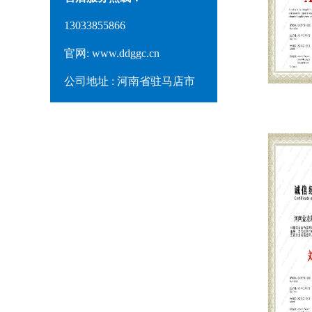
13033855866
官网: www.ddggc.cn
公司地址 : 河南省驻马店市
驿城区金龙科技园