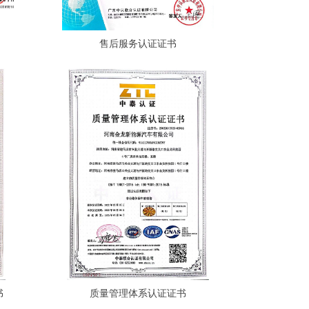
售后服务认证证书
书
质量管理体系认证证书