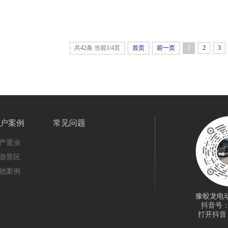
共42条 当前1/4页
首页
前一页
1
2
3
户案例
常见问题
产置业
游景区
他案例
豫蛟龙电
抖音号：37
打开抖音