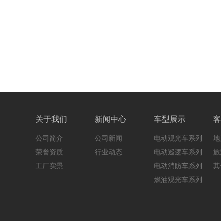
关于我们
新闻中心
车型展示
客
公司简介
公司新闻
电动观光车系列
地
荣誉资质
行业动态
电动巡逻车系列
旅
工厂实景
电动消防车系列
其
燃油观光车系列