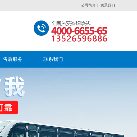
公司简介
|
联系我们
售后服务
联系我们