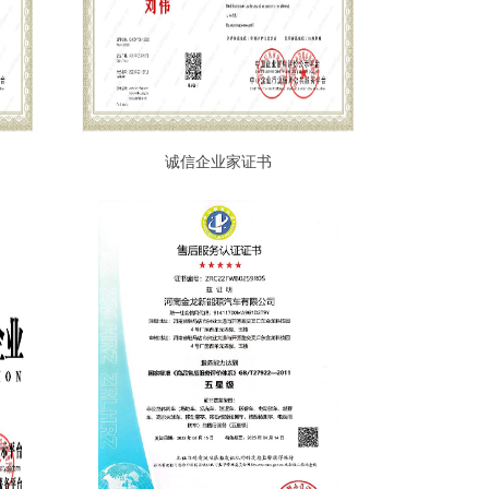
诚信企业家证书