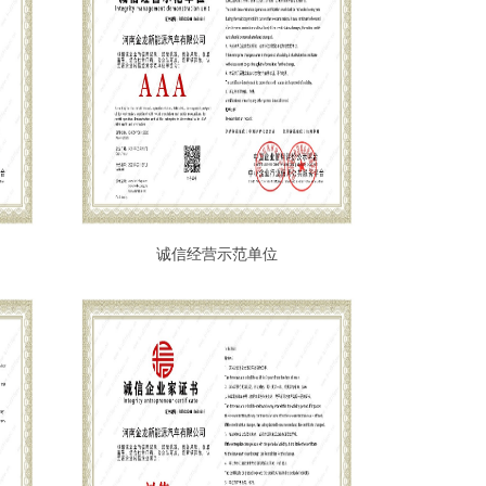
诚信经营示范单位