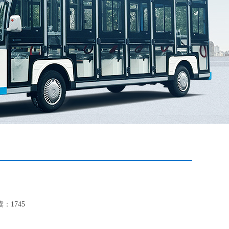
读：
1745