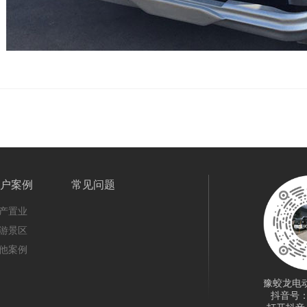
！
户案例
常见问题
产置业
游景区
他案例
豫蛟龙电
抖音号：37