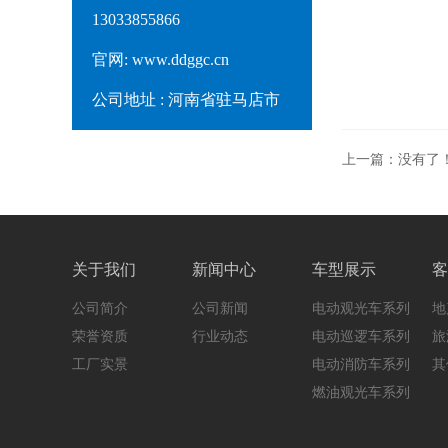
13033855866
官网: www.ddggc.cn
公司地址 : 河南省驻马店市
驿城区金龙科技园
上一篇：
没有了
关于我们
新闻中心
车型展示
客
公司简介
公司新闻
电动观光车系列
地
荣誉资质
行业动态
电动巡逻车系列
旅
工厂实景
电动消防车系列
其
燃油观光车系列