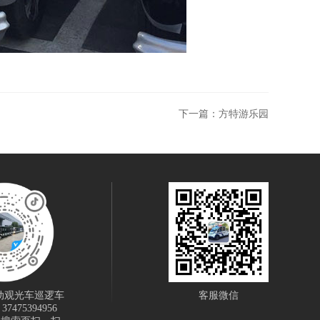
下一篇：
方特游乐园
动观光车巡逻车
客服微信
475394956