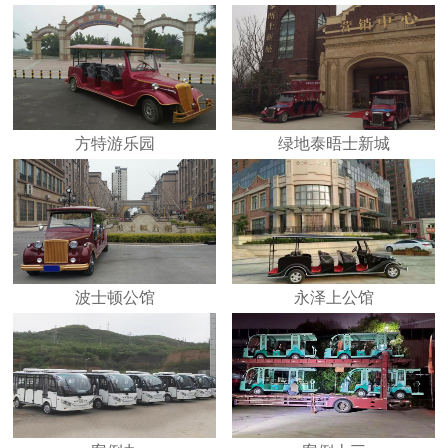
方特游乐园
绿地泰晤士新城
波士顿公馆
永泽上公馆