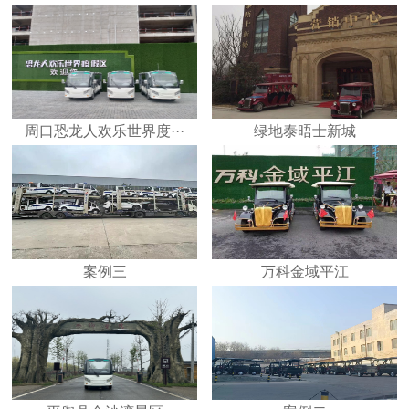
周口恐龙人欢乐世界度···
绿地泰晤士新城
案例三
万科金域平江