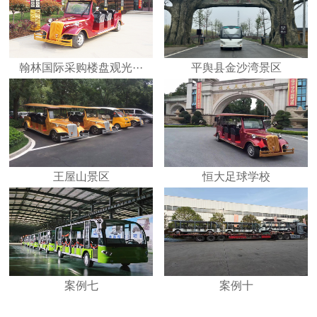
翰林国际采购楼盘观光···
平舆县金沙湾景区
王屋山景区
恒大足球学校
案例七
案例十