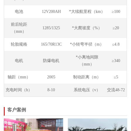
电池
12V200AH
*大续航里程（km）
≥100
前后轮距
1285/1325
*大爬坡度（%）
≥20
（mm）
轮胎规格
165/70R13C
*小转弯半径（m）
≤4.8
*小离地间隙
电机
防爆电机
≥340
（mm）
轴距（mm）
2005
制动距离（m）
≤5
充电时间（h）
8-10
系统电压（v）
交流48-72
客户案例