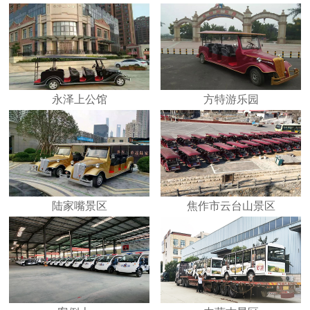
永泽上公馆
方特游乐园
陆家嘴景区
焦作市云台山景区