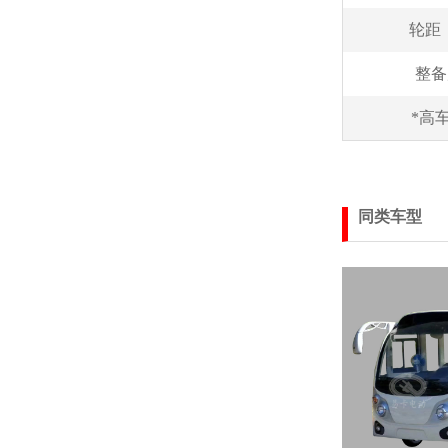
轮距
整备
*高车
同类车型