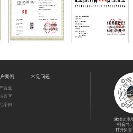
户案例
常见问题
产置业
游景区
他案例
豫蛟龙电
抖音号：37
打开抖音