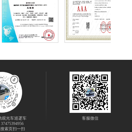
动观光车巡逻车
客服微信
475394956
 搜索页扫一扫