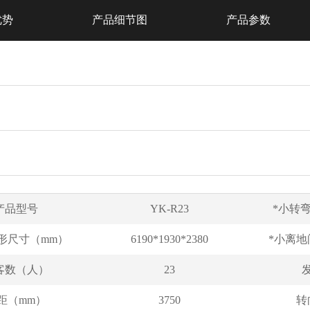
优势
产品细节图
产品参数
产品型号
YK-R23
*小转
形尺寸（mm）
6190*1930*2380
*小离地
客数（人）
23
距（mm）
3750
转