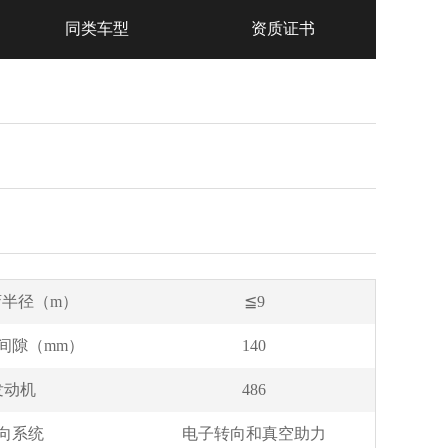
同类车型
资质证书
弯半径（m）
≦9
间隙（mm）
140
发动机
486
向系统
电子转向和真空助力