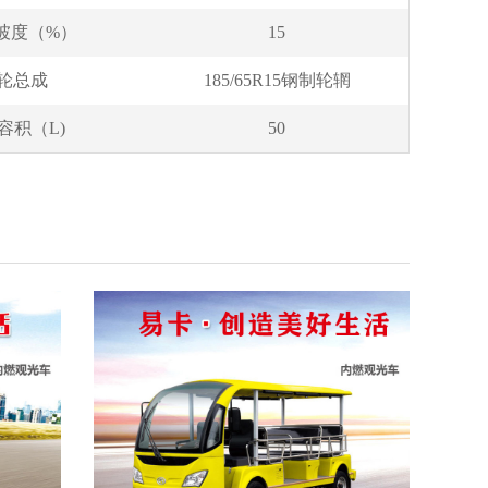
坡度（%）
15
轮总成
185/65R15钢制轮辋
容积（L)
50